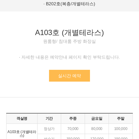
B202호(복층/개별테라스)
A103호 (개별테라스)
원룸형/ 침대룸 주방 화장실
자세한 내용은 예약안내 페이지 확인 부탁드립니다.
실시간 예약
객실명
기간
주중
금요일
주말
정상가
70,000
80,000
100,000
A103호 (개별테라
스)