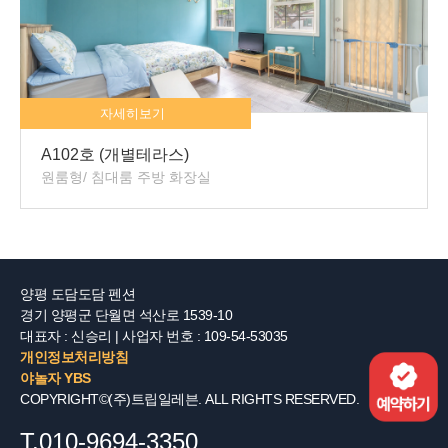
자세히보기
A102호 (개별테라스)
원룸형/ 침대룸 주방 화장실
양평 도담도담 펜션
경기 양평군 단월면 석산로 1539-10
대표자 : 신승리 | 사업자 번호 : 109-54-53035
개인정보처리방침
야놀자 YBS
COPYRIGHT©(주)트립일레븐. ALL RIGHTS RESERVED.
T.010-9694-3350