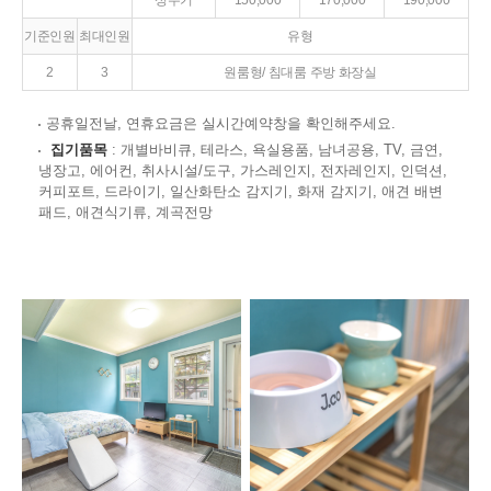
성수기
150,000
170,000
190,000
기준인원
최대인원
유형
2
3
원룸형/ 침대룸 주방 화장실
공휴일전날, 연휴요금은 실시간예약창을 확인해주세요.
집기품목
: 개별바비큐, 테라스, 욕실용품, 남녀공용, TV, 금연,
냉장고, 에어컨, 취사시설/도구, 가스레인지, 전자레인지, 인덕션,
커피포트, 드라이기, 일산화탄소 감지기, 화재 감지기, 애견 배변
패드, 애견식기류, 계곡전망