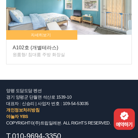
자세히보기
A103호 (개별테라스)
원룸형/ 침대룸 주방 화장실
양평 도담도담 펜션
경기 양평군 단월면 석산로 1539-10
대표자 : 신승리 | 사업자 번호 : 109-54-53035
개인정보처리방침
야놀자 YBS
COPYRIGHT©(주)트립일레븐. ALL RIGHTS RESERVED.
T.010-9694-3350