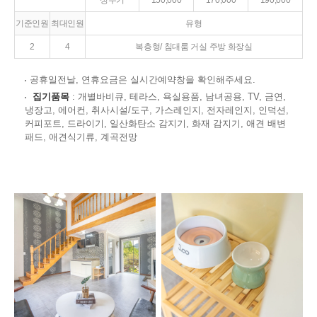
성수기
150,000
170,000
190,000
기준인원
최대인원
유형
2
4
복층형/ 침대룸 거실 주방 화장실
공휴일전날, 연휴요금은 실시간예약창을 확인해주세요.
집기품목
: 개별바비큐, 테라스, 욕실용품, 남녀공용, TV, 금연,
냉장고, 에어컨, 취사시설/도구, 가스레인지, 전자레인지, 인덕션,
커피포트, 드라이기, 일산화탄소 감지기, 화재 감지기, 애견 배변
패드, 애견식기류, 계곡전망