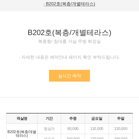
B202호(복층/개별테라스)
B202호(복층/개별테라스)
복층형/ 침대룸 거실 주방 화장실
자세한 내용은 예약안내 페이지 확인 부탁드립니다.
실시간 예약
객실명
기간
주중
금요일
주말
정상가
90,000
110,000
130,000
B202호(복층/개별
테라스)