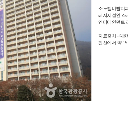
소노벨비발디파
레저시설인 스키
엔터테인먼트 
자료출처 - 대한민국 
펜션에서 약 15.