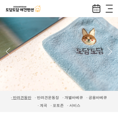
반려견동반
반려견운동장
개별바베큐
공용바베큐
계곡
포토존
서비스